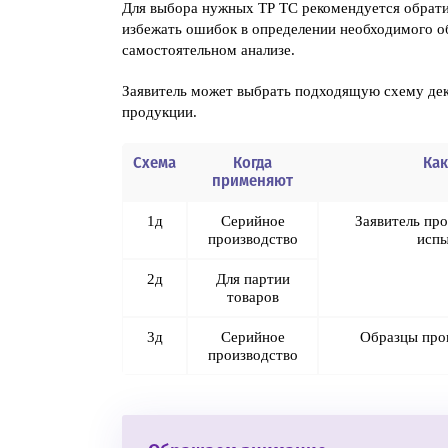
Для выбора нужных ТР ТС рекомендуется обрати
избежать ошибок в определении необходимого о
самостоятельном анализе.
Заявитель может выбрать подходящую схему декл
продукции.
Схема
Когда
Как
применяют
1д
Серийное
Заявитель про
производство
испы
2д
Для партии
товаров
3д
Серийное
Образцы пров
производство