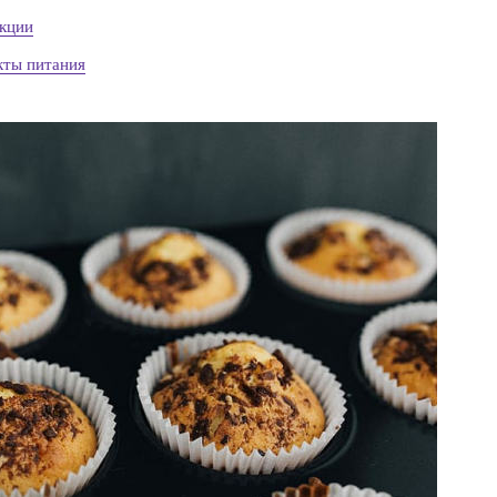
кции
кты питания