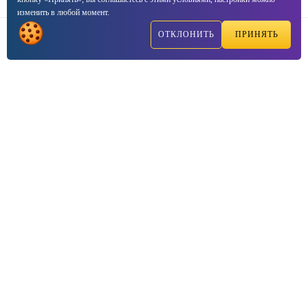
изменить в любой момент.
ОТКЛОНИТЬ
ПРИНЯТЬ
Написать
Позвонить
2003—2026, ☑VIPTEST — Консалтинг центр сертификации
продукции
Соглашение о
политике конфиденциальности
Договор-оферта
This site is protected by reCAPTCHA and the Google
Privacy Policy
and
Terms of Service
apply